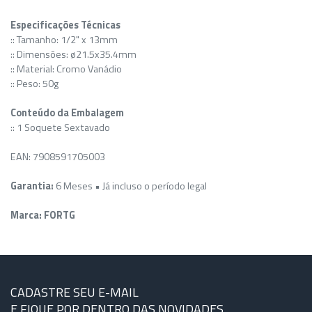
Especificações Técnicas
:: Tamanho: 1/2" x 13mm
:: Dimensões: ø21.5x35.4mm
:: Material: Cromo Vanádio
:: Peso: 50g
Conteúdo da Embalagem
:: 1 Soquete Sextavado
EAN: 7908591705003
Garantia:
6 Meses • Já incluso o período legal
Marca: FORTG
CADASTRE SEU E-MAIL
E FIQUE POR DENTRO DAS NOVIDADES