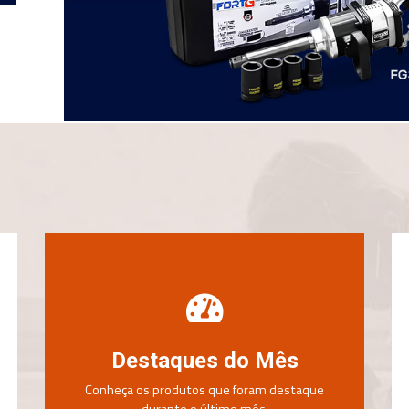
Destaques do Mês
Conheça os produtos que foram destaque