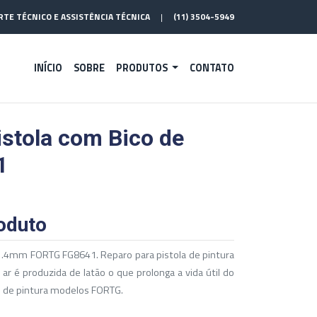
TE TÉCNICO E ASSISTÊNCIA TÉCNICA
|
(11) 3504-5949
INÍCIO
SOBRE
PRODUTOS
CONTATO
istola com Bico de
1
oduto
 1.4mm FORTG FG8641. Reparo para pistola de pintura
ar é produzida de latão o que prolonga a vida útil do
s de pintura modelos FORTG.