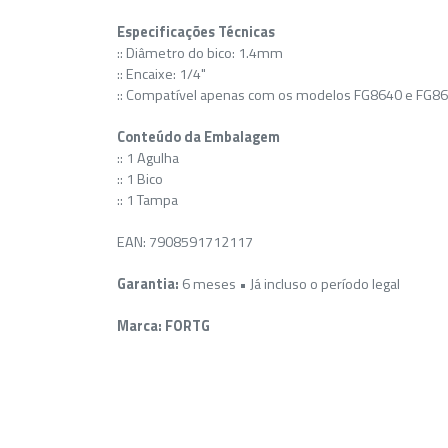
Especificações Técnicas
:: Diâmetro do bico: 1.4mm
:: Encaixe: 1/4"
:: Compatível apenas com os modelos FG8640 e FG8
Conteúdo da Embalagem
:: 1 Agulha
:: 1 Bico
:: 1 Tampa
EAN: 7908591712117
Garantia:
6 meses • Já incluso o período legal
Marca:
FORTG