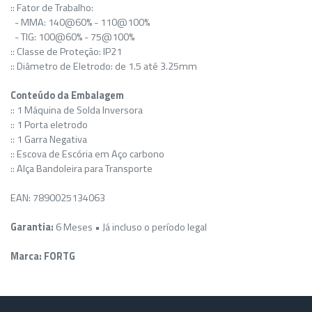
:: Fator de Trabalho:
- MMA: 140@60% - 110@100%
- TIG: 100@60% - 75@100%
:: Classe de Proteção: IP21
:: Diâmetro de Eletrodo: de 1.5 até 3.25mm
Conteúdo da Embalagem
:: 1 Máquina de Solda Inversora
:: 1 Porta eletrodo
:: 1 Garra Negativa
:: Escova de Escória em Aço carbono
:: Alça Bandoleira para Transporte
EAN: 7890025134063
Garantia:
6 Meses • Já incluso o período legal
Marca: FORTG