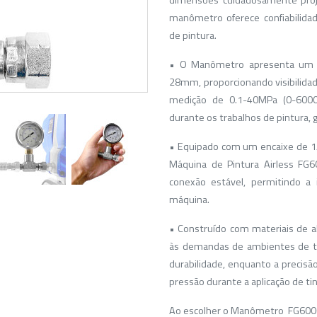
dimensões cuidadosamente proj
manômetro oferece confiabilida
de pintura.
• O Manômetro apresenta um 
28mm, proporcionando visibilidade
medição de 0.1-40MPa (0-6000
durante os trabalhos de pintura, 
• Equipado com um encaixe de 1
Máquina de Pintura Airless FG
conexão estável, permitindo a
máquina.
• Construído com materiais de al
às demandas de ambientes de tr
durabilidade, enquanto a precisã
pressão durante a aplicação de tin
Ao escolher o Manômetro FG6006T