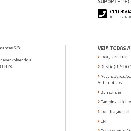
SUPORTE TÉCN
(11) 350
(DE SEGUNDA
VEJA TODAS A
amentas S/A.
LANÇAMENTOS
, desenvolvendo e
sileiro.
DESTAQUES DO 
Auto Elétrica/Ac
Automotivos
Borracharia
Camping e Hobb
Construção Civil
EPI
Equipamento Au