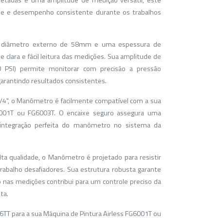
etadas e uma amplitude de medição versátil, este
de e desempenho consistente durante os trabalhos
diâmetro externo de 58mm e uma espessura de
 clara e fácil leitura das medições. Sua amplitude de
 PSI) permite monitorar com precisão a pressão
garantindo resultados consistentes.
/4", o Manômetro é facilmente compatível com a sua
6001T ou FG6003T. O encaixe seguro assegura uma
 integração perfeita do manômetro no sistema da
ta qualidade, o Manômetro é projetado para resistir
abalho desafiadores. Sua estrutura robusta garante
o nas medições contribui para um controle preciso da
ta.
T para a sua Máquina de Pintura Airless FG6001T ou