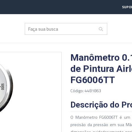
SUPOR
Manômetro 0.
de Pintura Ai
FG6006TT
Código: 4481863
Descrição do Pr
O Manômetro FG6006TT é um co
precisão da pressão em sua Má