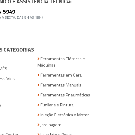
ICO E ASSISTÊNCIA TÉCNICA:
4-5949
 A SEXTA, DAS 8H AS 18H)
S CATEGORIAS
Ferramentas Elétricas e
Máquinas
MÊS
Ferramentas em Geral
essórios
Ferramentas Manuais
Ferramentas Pneumáticas
y
Funilaria e Pintura
Injeção Eletrônica e Motor
Jardinagem
to Center
Lava Jato e Posto