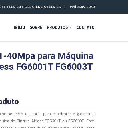
TE TÉCNICO E ASSISTÊNCIA TÉCNICA
|
(11) 3504-5949
INÍCIO
SOBRE
PRODUTOS
CONTATO
1-40Mpa para Máquina
rless FG6001T FG6003T
oduto
mponente essencial para monitorar e garantir a
quina de Pintura Airless FG6001T ou FG6003T. Com