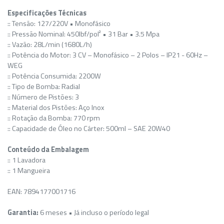
Especificações Técnicas
:: Tensão: 127/220V • Monofásico
:: Pressão Nominal: 450lbf/pol² • 31 Bar • 3.5 Mpa
:: Vazão: 28L/min (1680L/h)
:: Potência do Motor: 3 CV – Monofásico – 2 Polos – IP21 - 60Hz –
WEG
:: Potência Consumida: 2200W
:: Tipo de Bomba: Radial
:: Número de Pistões: 3
:: Material dos Pistões: Aço Inox
:: Rotação da Bomba: 770 rpm
:: Capacidade de Óleo no Cárter: 500ml – SAE 20W40
Conteúdo da Embalagem
:: 1 Lavadora
:: 1 Mangueira
EAN: 7894177001716
Garantia:
6 meses • Já incluso o período legal