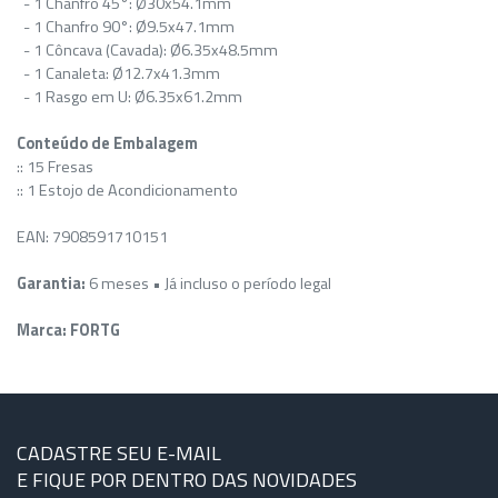
- 1 Chanfro 45°: Ø30x54.1mm
- 1 Chanfro 90°: Ø9.5x47.1mm
- 1 Côncava (Cavada): Ø6.35x48.5mm
- 1 Canaleta: Ø12.7x41.3mm
- 1 Rasgo em U: Ø6.35x61.2mm
Conteúdo de Embalagem
:: 15 Fresas
:: 1 Estojo de Acondicionamento
EAN: 7908591710151
Garantia:
6 meses • Já incluso o período legal
Marca: FORTG
CADASTRE SEU E-MAIL
E FIQUE POR DENTRO DAS NOVIDADES