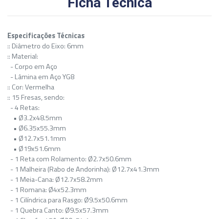
Ficha Técnica
Especificações Técnicas
:: Diâmetro do Eixo: 6mm
:: Material:
- Corpo em Aço
- Lâmina em Aço YG8
:: Cor: Vermelha
:: 15 Fresas, sendo:
- 4 Retas:
• Ø3.2x48.5mm
• Ø6.35x55.3mm
• Ø12.7x51.1mm
• Ø19x51.6mm
- 1 Reta com Rolamento: Ø2.7x50.6mm
- 1 Malheira (Rabo de Andorinha): Ø12.7x41.3mm
- 1 Meia-Cana: Ø12.7x58.2mm
- 1 Romana: Ø4x52.3mm
- 1 Cilíndrica para Rasgo: Ø9.5x50.6mm
- 1 Quebra Canto: Ø9.5x57.3mm