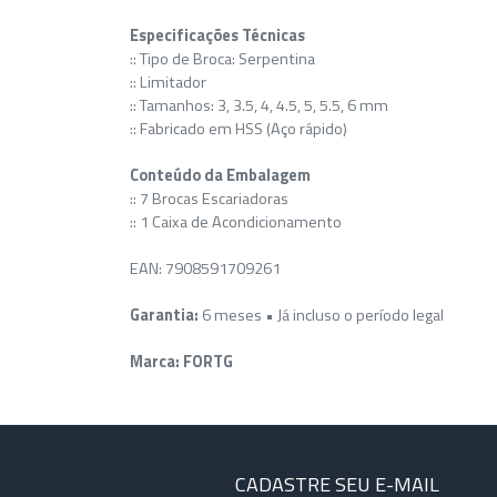
Especificações Técnicas
:: Tipo de Broca: Serpentina
:: Limitador
:: Tamanhos: 3, 3.5, 4, 4.5, 5, 5.5, 6 mm
:: Fabricado em HSS (Aço rápido)
Conteúdo da Embalagem
:: 7 Brocas Escariadoras
:: 1 Caixa de Acondicionamento
EAN: 7908591709261
Garantia:
6 meses • Já incluso o período legal
Marca:
FORTG
CADASTRE SEU E-MAIL