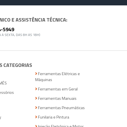
ICO E ASSISTÊNCIA TÉCNICA:
4-5949
 A SEXTA, DAS 8H AS 18H)
S CATEGORIAS
Ferramentas Elétricas e
Máquinas
MÊS
Ferramentas em Geral
essórios
Ferramentas Manuais
Ferramentas Pneumáticas
y
Funilaria e Pintura
Injeção Eletrônica e Motor